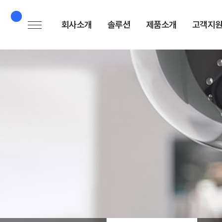
회사소개
솔루션
제품소개
고객지
회사소개
솔루션소개
AI 엣지 카메라
공
대표인사말
보유기술소개
AI 번호인식
뉴
카메라
사업분야
다
AI 주차유도
회사연혁
FA
카메라
오시는길
문
AI 머신비전
카메라
AI 카메라 모듈