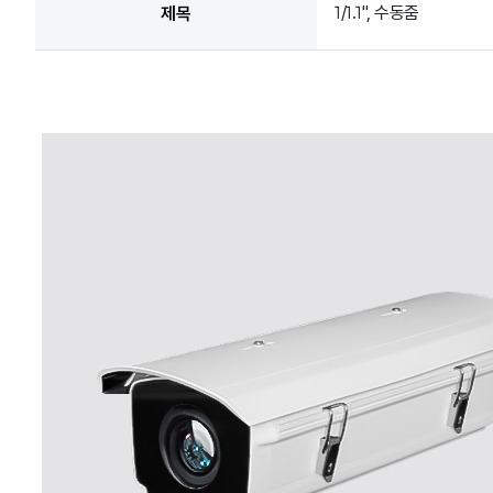
1/1.1", 수동줌
제목