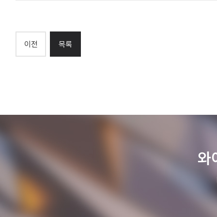
이전
목록
와