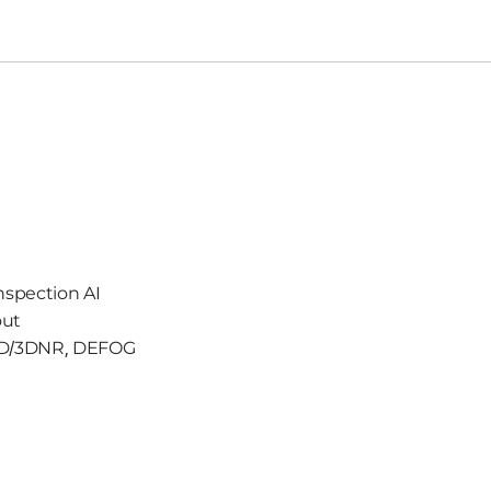
nspection AI
out
2D/3DNR, DEFOG