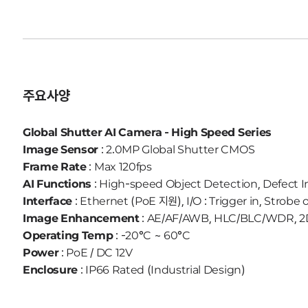
주요사양
Global Shutter AI Camera - High Speed Series
Image Sensor
: 2.0MP Global Shutter CMOS
Frame Rate
: Max 120fps
AI Functions
: High-speed Object Detection, Defect I
Interface
: Ethernet (PoE 지원), I/O : Trigger in, Strobe 
Image Enhancement
: AE/AF/AWB, HLC/BLC/WDR, 
Operating Temp
: -20°C ~ 60°C
Power
: PoE / DC 12V
Enclosure
: IP66 Rated (Industrial Design)