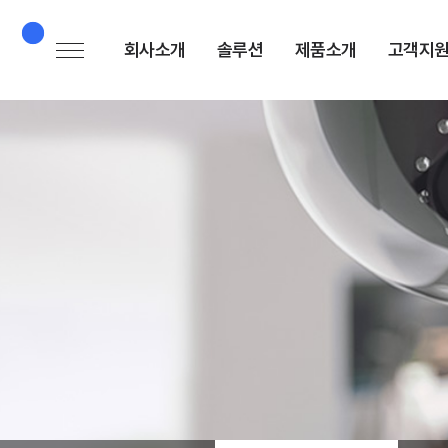
회사소개
솔루션
제품소개
고객지
회사소개
솔루션소개
AI 엣지 카메라
공
대표인사말
보유기술소개
AI 번호인식
뉴
카메라
사업분야
다
AI 주차유도
회사연혁
FA
카메라
오시는길
문
AI 머신비전
카메라
AI 카메라 모듈