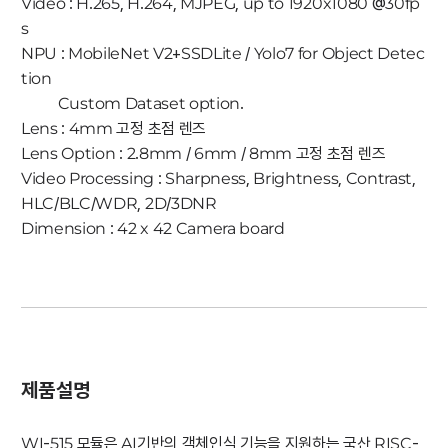
Video : H.265, H.264, MJPEG, up to 1920x1080 @30fp
s
NPU : MobileNet V2+SSDLite / Yolo7 for Object Detec
tion
Custom Dataset option.
Lens : 4mm 고정 초점 렌즈
Lens Option : 2.8mm / 6mm / 8mm 고정 초점 렌즈
Video Processing : Sharpness, Brightness, Contrast,
HLC/BLC/WDR, 2D/3DNR
Dimension : 42 x 42 Camera board
제품설명
WI-515 모듈은 AI기반의 객체인식 기능을 지원하는 국산 RISC-