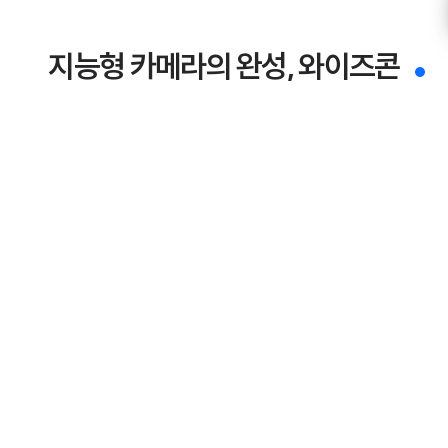
지능형 카메라의 완성, 와이즈콘
'Next-gen Camera, Powered by AI'
다음 세대의 보안은 AI로부터 시작되고 저희는 준비되어
있습니다.
차세대 보안 카메라의 기준, 와이즈콘.
WiseCon 01. 기술력
20여년 이어온 업력으로
뛰어난 기술력과 노하우!